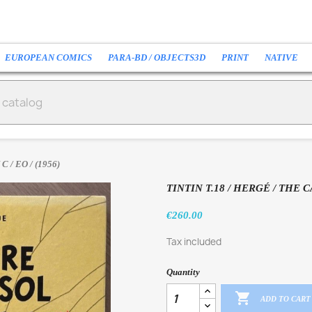
EUROPEAN COMICS
PARA-BD / OBJECTS3D
PRINT
NATIVE
 C / EO / (1956)
TINTIN T.18 / HERGÉ / THE C
€260.00
Tax included
Quantity

ADD TO CART