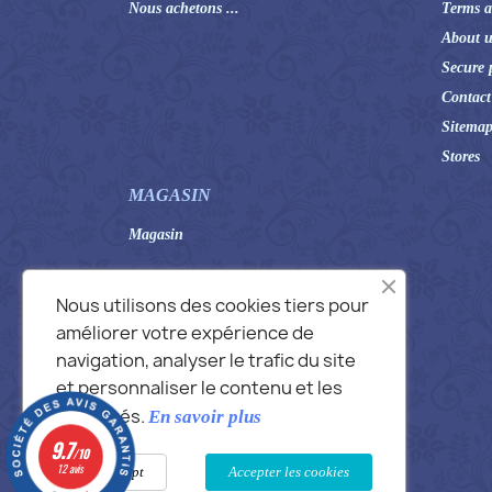
Nous achetons ...
Terms a
About u
Secure 
Contact
Sitema
Stores
MAGASIN
Magasin
Nous utilisons des cookies tiers pour
améliorer votre expérience de
navigation, analyser le trafic du site
et personnaliser le contenu et les
publicités.
En savoir plus
9.7
/10
12 avis
Not accept
Accepter les cookies