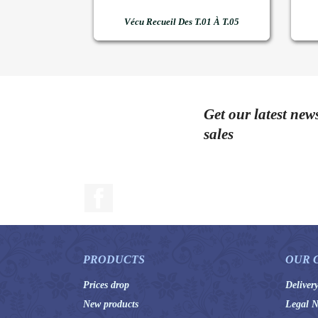

Quick view
Vécu Recueil Des T.01 À T.05
Get our latest new
sales
Facebook
PRODUCTS
OUR 
Prices drop
Deliver
New products
Legal N