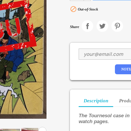

Out-of-Stock
Share
›
NOTI
Description
Produ
The Tournesol case in 
watch pages.