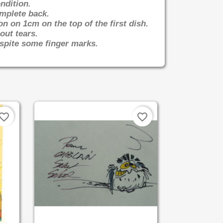
ndition.
omplete back.
on on 1cm on the top of the first dish.
out tears.
spite some finger marks.
vorite_border
favorite_border