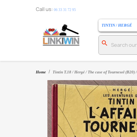
Call us:
06 33 31 72 95
TINTIN / HERGÉ
search
Home
Tintin T.18 / Hergé / The case of Tournesol (B20) /