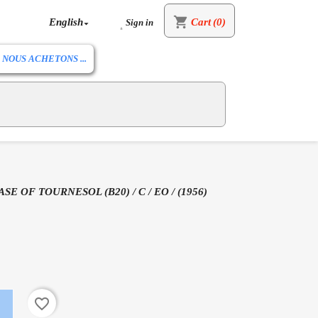
shopping_cart
English
Cart
(0)
Sign in


NOUS ACHETONS ...
ASE OF TOURNESOL (B20) / C / EO / (1956)
favorite_border