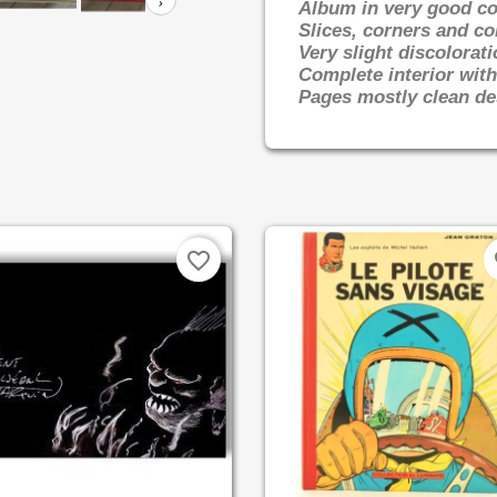
›
Album in very good co
Slices, corners and c
Very slight discolorati
Complete interior with
Pages mostly clean de
favorite_border
fa