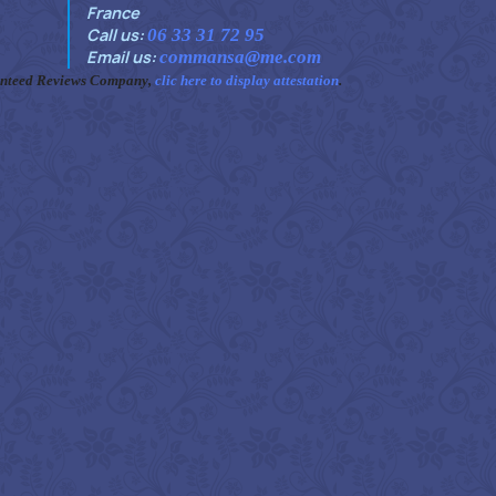
France
Call us:
06 33 31 72 95
Email us:
commansa@me.com
anteed Reviews Company,
clic here to display attestation
.