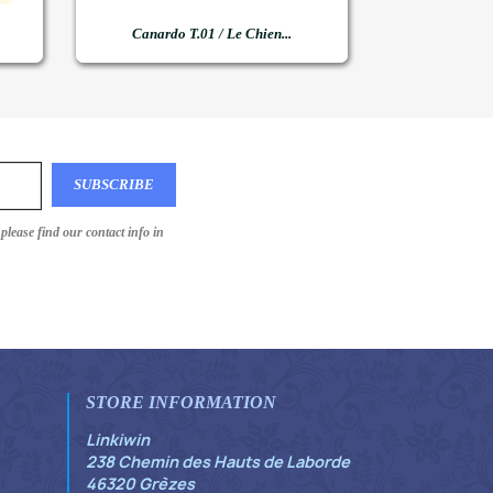

Quick view
Canardo T.01 / Le Chien...
lease find our contact info in
STORE INFORMATION
Linkiwin
238 Chemin des Hauts de Laborde
46320 Grèzes