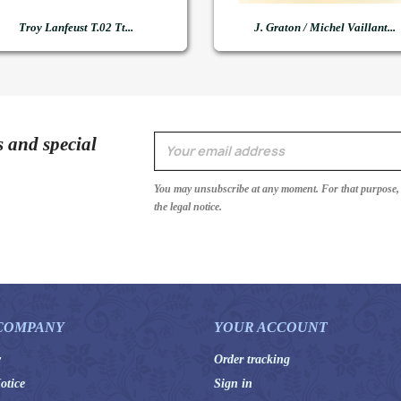


Quick view
Quick view
Troy Lanfeust T.02 Tt...
J. Graton / Michel Vaillant...
s and special
You may unsubscribe at any moment. For that purpose, p
the legal notice.
COMPANY
YOUR ACCOUNT
y
Order tracking
otice
Sign in