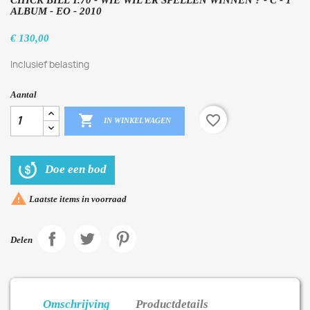
ALBUM - EO - 2010
€ 130,00
Inclusief belasting
Aantal

favorite_border
IN WINKELWAGEN
Doe een bod

Laatste items in voorraad
Delen
Omschrijving
Productdetails