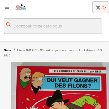

shopping_cart
(0)

search
Home
Chick Bill T.70 - Wie wil er spellen winnen ? - C - 1 Album - EO -
2010