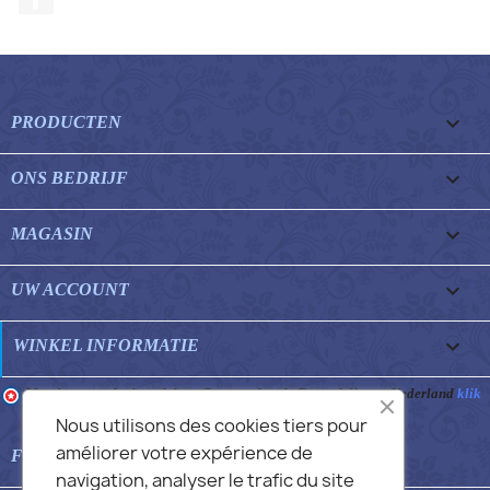

PRODUCTEN

ONS BEDRIJF

MAGASIN

UW ACCOUNT
keyboard_arrow_down
WINKEL INFORMATIE
Merchant goedgekeurd door Gegarandeerde Beoordelingen Nederland
klik
hier om het attest te tonen
.
Nous utilisons des cookies tiers pour
améliorer votre expérience de

FEATURED FAQS
navigation, analyser le trafic du site