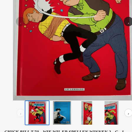
‹
›
‹
›
CHICK BILL T.70 - WIE WIL ER SPELLEN WINNEN ? - C - 1