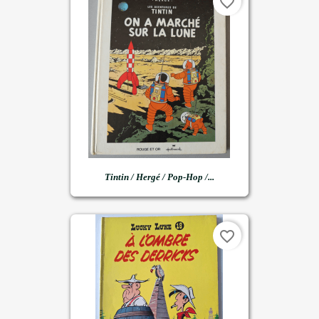
favorite_border
Tintin / Hergé / Pop-Hop /...
favorite_border